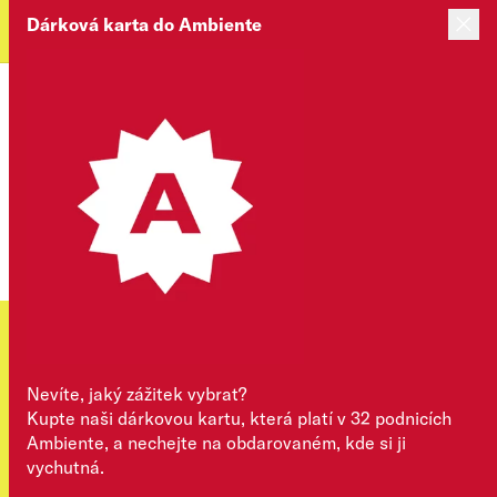
Dárková karta do Ambiente
Kartu už mám
Časté dotazy
Přihlásit se
Nevíte, jaký zážitek vybrat?
Kupte naši dárkovou kartu, která platí v 32 podnicích
Lahváč – degustace
Ambiente, a nechejte na obdarovaném, kde si ji
vychutná.
lahvových piv pro dva