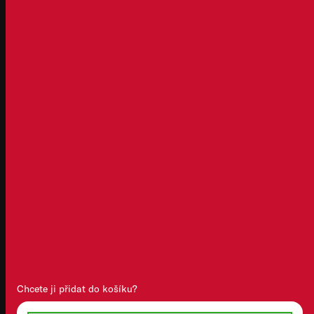
Zapoj se!
Dejte si nášup
Přehled akcí
Dárkové poukázky si můžete
vyzvednout v našem klubu
Klub Ambiente
Chutnalo vám a chcete
objevit více?
Naše podniky
Obchodní podmínky
Zásady zpracování osobních údajů
Chcete ji přidat do košíku?