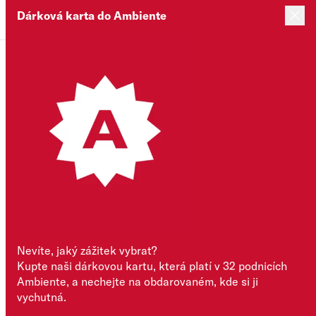
Dárková karta do Ambiente
Kartu už mám
Časté dotazy
Přihlásit se
Nevíte, jaký zážitek vybrat?
Kupte naši dárkovou kartu, která platí v 32 podnicích
Večeře s párováním
Ambiente, a nechejte na obdarovaném, kde si ji
vychutná.
pro dva v restauraci